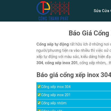
Skip
to
Sửa Cửa 
content
Báo Giá Cổng 
Cổng xếp tự động
rất hữu ích ở những nơi 
người/phương tiện ra vào nhiều thì việc sử 
xếp tự động với màu sắc, kiểu dáng hiện đ
304
,
cổng xếp inox 201
, cổng xếp nhôm,…th
Báo giá cổng xếp inox 30
Cổng xếp inox 304
Cổng xếp inox 201
Cổng xếp nhôm