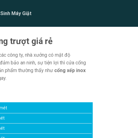
 Sinh Máy Giặt
g trượt giá rẻ
 các công ty, nhà xưởng có mật độ
ảm bảo an ninh, sự tiện lợi thì cửa cổng
sản phẩm thường thấy như
cổng xếp inox
ay.
/mét
mét
mét