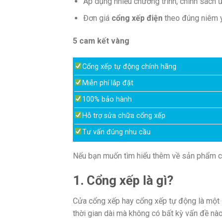
Áp dụng nhiều chương trình, chính sách ư
Đơn giá
cổng xếp điện
theo đúng niêm 
5 cam kết vàng
Cổng xếp tự động chính hãng
Miễn phí lắp đặt
100% bảo hành
Hỗ trợ sửa chữa cổng xếp
Tư vấn đúng nhu cầu
Nếu bạn muốn tìm hiểu thêm về sản phẩm cổn
1. Cổng xếp là gì?
Cửa cổng xếp hay cổng xếp tự động là một 
thời gian dài mà không có bất kỳ vấn đề nà