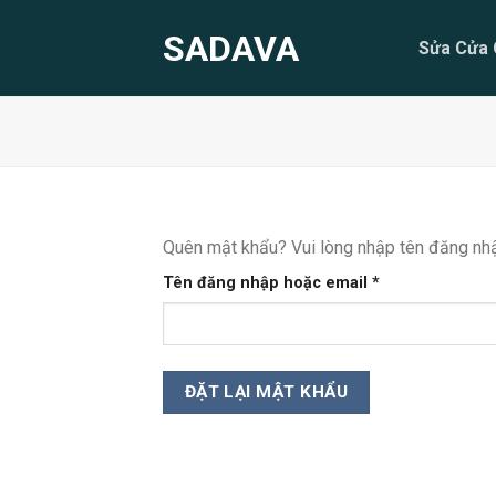
Skip
SADAVA
to
Sửa Cửa 
content
Quên mật khẩu? Vui lòng nhập tên đăng nhậ
Bắt
Tên đăng nhập hoặc email
*
buộc
ĐẶT LẠI MẬT KHẨU